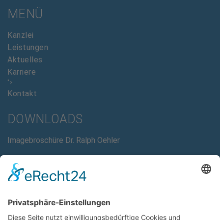
MENÜ
Kanzlei
Leistungen
Aktuelles
Karriere
">
Kontakt
DOWNLOADS
Imagebroschüre Dr. Ralph Oehler
AAB Allgemeine Auftragsbedingungen