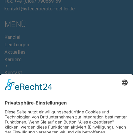
Fax: +49 (0)89/ 790869-69
kontakt@steuerberater-oehler.de
MENÜ
Kanzlei
Leistungen
Aktuelles
Karriere
">
Kontakt
DOWNLOADS
Imagebroschüre Dr. Ralph Oehler
AAB Allgemeine Auftragsbedingungen