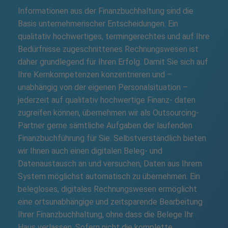
Informationen aus der Finanzbuchhaltung sind die
Basis unternehmerischer Entscheidungen. Ein
qualitativ hochwertiges, termingerechtes und auf Ihre
Bedürfnisse zugeschnittenes Rechnungswesen ist
daher grundlegend für Ihren Erfolg. Damit Sie sich auf
Ihre Kernkompetenzen konzentrieren und –
unabhängig von der eigenen Personalsituation –
jederzeit auf qualitativ hochwertige Finanz- daten
zugreifen können, übernehmen wir als Outsourcing-
Partner gerne sämtliche Aufgaben der laufenden
Finanzbuchführung für Sie. Selbstverständlich bieten
wir Ihnen auch einen digitalen Beleg- und
Datenaustausch an und versuchen, Daten aus Ihrem
System möglichst automatisch zu übernehmen. Ein
belegloses, digitales Rechnungswesen ermöglicht
eine ortsunabhängige und zeitsparende Bearbeitung
Ihrer Finanzbuchhaltung, ohne dass die Belege Ihr
Haus verlassen. Sofern nicht die komplette