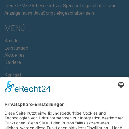
Diese E-Mail-Adresse ist vor Spambots geschützt! Zur
Anzeige muss JavaScript eingeschaltet sein.
MENÜ
Kanzlei
Leistungen
Aktuelles
Karriere
">
Kontakt
DOWNLOADS
Imagebroschüre Dr. Ralph Oehler
AAB Allgemeine Auftragsbedingungen