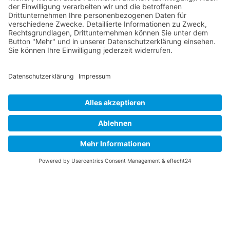
AKTUELLE STELLENANGEBOTE
Aus­zubildender Steuer­fach­angestellter (m/w/d)
Lohn- und Gehaltsbuchhalter (m/w/d)
Steuer­­fach­­angestellter (m/w/d)
Steuer­berater (m/w/d)
Steuer­fachwirt (m/w/d)
Steuerberater/Wirtschaftsprüfer (m/w/d)
Copyright© Dr. Oehler Steuerberatungsgesellschaft mbH & Co. KG | All
rights reserved.
|
|
Datenschutzerklärung
Impressum
Suchen
Cookie-Einstellungen
|