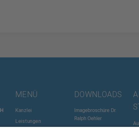
MENÜ
DOWNLOADS
A
S
bH
Kanzlei
Imagebroschüre Dr.
Ralph Oehler
Leistungen
Au
(m
Aktuelles
AAB Allgemeine