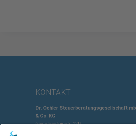
KONTAKT
Dr. Oehler Steuerberatungsgesellschaft m
& Co. KG
Geiselgasteigstr. 120
81545 München