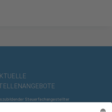
KTUELLE
TELLENANGEBOTE
s­zubildender Steuer­fach­angestellter
/w/d)