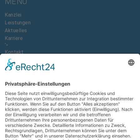
MENÜ
Kanzlei
Leistungen
Aktuelles
Karriere
">
Kontakt
DOWNLOADS
Imagebroschüre Dr. Ralph Oehler
AAB Allgemeine Auftragsbedingungen
AKTUELLE STELLENANGEBOTE