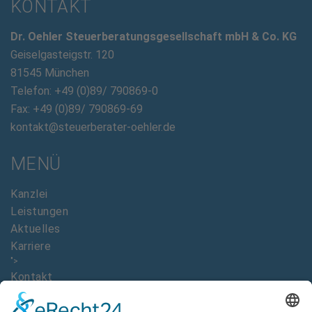
KONTAKT
Dr. Oehler Steuerberatungsgesellschaft mbH & Co. KG
Geiselgasteigstr. 120
81545 München
Telefon: +49 (0)89/ 790869-0
Fax: +49 (0)89/ 790869-69
kontakt@steuerberater-oehler.de
MENÜ
Kanzlei
Leistungen
Aktuelles
Karriere
">
Kontakt