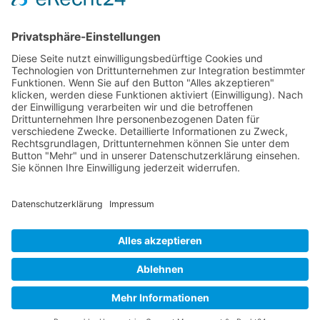
DOWNLOADS
Imagebroschüre Dr. Ralph Oehler
AAB Allgemeine Auftragsbedingungen
AKTUELLE STELLENANGEBOTE
Aus­zubildender Steuer­fach­angestellter (m/w/d)
Lohn- und Gehaltsbuchhalter (m/w/d)
Steuer­­fach­­angestellter (m/w/d)
Steuer­berater (m/w/d)
Steuer­fachwirt (m/w/d)
Steuerberater/Wirtschaftsprüfer (m/w/d)