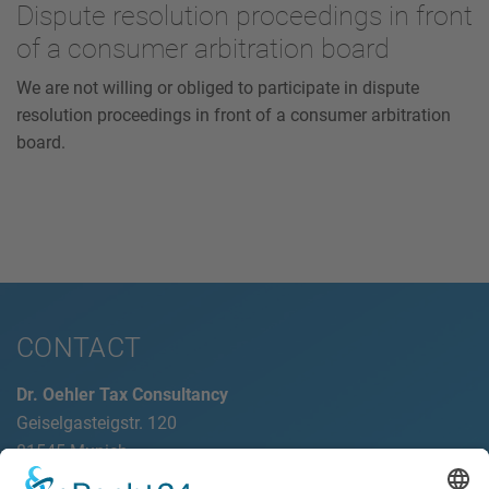
Dispute resolution proceedings in front
of a consumer arbitration board
We are not willing or obliged to participate in dispute
resolution proceedings in front of a consumer arbitration
board.
CONTACT
Dr. Oehler Tax Consultancy
Geiselgasteigstr. 120
81545 Munich
Phone: +49 (0)89/ 790869-0