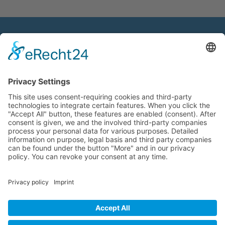
CONTACT
Dr. Oehler Tax Consultancy
Geiselgasteigstr. 120
81545 Munich
Phone: +49 (0)89/ 790869-0
Fax: +49 (0)89/ 790869-69
kontakt@steuerberater-oehler.de
DOWNLOADS
Imagebroschüre Dr. Ralph Oehler
AAB Allgemeine Auftragsbedingungen