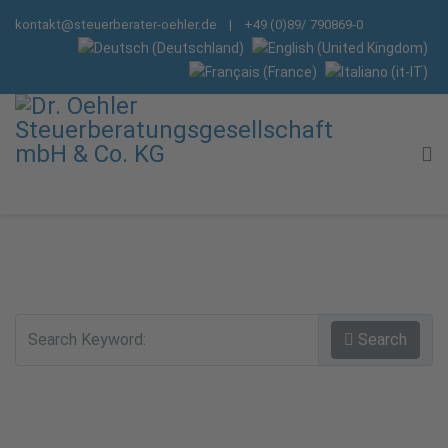
kontakt@steuerberater-oehler.de
| +49 (0)89/ 790869-0
Search